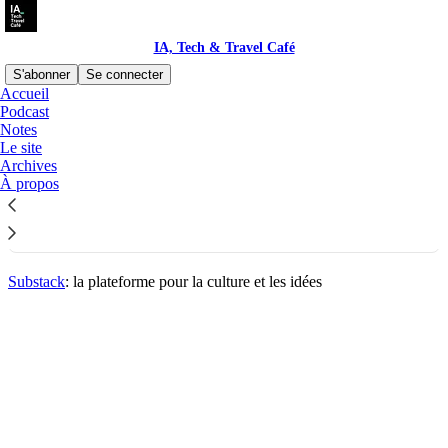
IA, Tech & Travel Café
S'abonner
Se connecter
Accueil
© 2026 Nicolas François
·
Confidentialité
∙
Conditions
∙
Avis de
Podcast
collecte
Notes
Le site
Archives
Lancez votre Substack
À propos
Obtenir l’appli
Substack
: la plateforme pour la culture et les idées