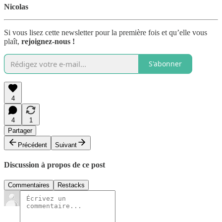
Nicolas
Si vous lisez cette newsletter pour la première fois et qu’elle vous
plaît,
rejoignez-nous !
S'abonner
4
4
1
Partager
Précédent
Suivant
Discussion à propos de ce post
Commentaires
Restacks