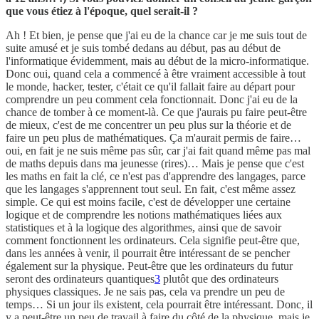
que vous étiez à l'époque, quel serait-il ?
Ah ! Et bien, je pense que j'ai eu de la chance car je me suis tout de
suite amusé et je suis tombé dedans au début, pas au début de
l'informatique évidemment, mais au début de la micro-informatique.
Donc oui, quand cela a commencé à être vraiment accessible à tout
le monde, hacker, tester, c'était ce qu'il fallait faire au départ pour
comprendre un peu comment cela fonctionnait. Donc j'ai eu de la
chance de tomber à ce moment-là. Ce que j'aurais pu faire peut-être
de mieux, c'est de me concentrer un peu plus sur la théorie et de
faire un peu plus de mathématiques. Ça m'aurait permis de faire…
oui, en fait je ne suis même pas sûr, car j'ai fait quand même pas mal
de maths depuis dans ma jeunesse (rires)… Mais je pense que c'est
les maths en fait la clé, ce n'est pas d'apprendre des langages, parce
que les langages s'apprennent tout seul. En fait, c'est même assez
simple. Ce qui est moins facile, c'est de développer une certaine
logique et de comprendre les notions mathématiques liées aux
statistiques et à la logique des algorithmes, ainsi que de savoir
comment fonctionnent les ordinateurs. Cela signifie peut-être que,
dans les années à venir, il pourrait être intéressant de se pencher
également sur la physique. Peut-être que les ordinateurs du futur
seront des ordinateurs quantiques
3
plutôt que des ordinateurs
physiques classiques. Je ne sais pas, cela va prendre un peu de
temps… Si un jour ils existent, cela pourrait être intéressant. Donc, il
y a peut-être un peu de travail à faire du côté de la physique, mais je