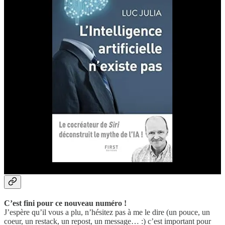
d’intelligence “augmentée” plutôt qu’artificielle.
📖
Je ne peux que vous conseiller la lecture de ce livre qui vous
aidera également à mieux comprendre l’histoire de l’IA.
💬 Votre avis m’intéresse !
Vous souhaitez participer à cet échange, apporter votre vision sur ce
sujet… n’hésitez pas à intervenir, que ce soit ici sur
Substack
ou sur
Linkedin
,
Instagram
… :)
Laissez un commentaire.
☕️ Un café… l’addition !
C’est fini pour ce nouveau numéro !
J’espère qu’il vous a plu, n’hésitez pas à me le dire (un pouce, un
coeur, un restack, un repost, un message… :) c’est important pour