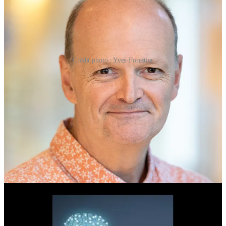
Crédit photo : Yves-Forestier
Pour ceux qui ne le connaissent pas, le Dr. Luc Julia est une figure
emblématique du monde de l'Intelligence Artificielle. Actuellement
Directeur Scientifique chez Renault, il a été auparavant Vice-
président de l'innovation chez Samsung Electronics avant son
passage très remarqué chez Apple pour diriger le projet de l’assistant
vocal Siri.
Avec plus de 30 années d'expérience en Intelligence Artificielle et
informatique entre la Silicon Valley et l'Europe, il détient de
multiples brevets et est l'un des technologues français les plus
influents. Il a été fait
Chevalier de la Légion d'honneur
et est
membre de l'
Académie Nationale des Technologies
.
Auteur reconnu, célèbre pour son livre “
L'Intelligence Artificielle
n'existe pas
”, Luc Julia démystifie les idées reçues sur l'intelligence
artificielle, en proposant un regard éclairé sur son évolution et ses
implications dans notre quotidien. Il préfère d’ailleurs parler