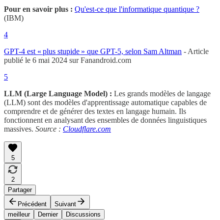
Pour en savoir plus :
Qu'est-ce que l'informatique quantique ?
(IBM)
4
GPT-4 est « plus stupide » que GPT-5, selon Sam Altman
- Article
publié le 6 mai 2024 sur Fanandroid.com
5
LLM (Large Language Model) :
Les grands modèles de langage
(LLM) sont des modèles d'apprentissage automatique capables de
comprendre et de générer des textes en langage humain. Ils
fonctionnent en analysant des ensembles de données linguistiques
massives.
Source :
Cloudflare.com
5
2
Partager
Précédent
Suivant
meilleur
Dernier
Discussions