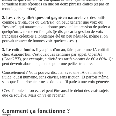
formulent leurs réponses en une ou deux phrases claires (et pas en
monologue de robot).
2. Les voix synthétiques ont gagné en naturel
avec des outils
comme
ElevenLabs
ou
Cartesia
, on peut générer une voix qui
“respire”, qui nuance et qui donne presque l'impression de parler à
quelqu'un… même en français (je dis ça car la gestion de voix
françaises crédibles a longtemps été un peu négligée, même si on
pouvait trouver de bonnes voix québecoises :)
3. Le coût a fondu.
Il y a plus d'un an, faire parler une IA coûtait
cher. Aujourd'hui, c'est quelques centimes par appel. OpenAI
(
ChatGPT
), par exemple, a divisé ses tarifs vocaux de 60 à 80%. Ça
peut devenir abordable, même pour une petite structure.
Concrètement ? Vous pouvez discuter avec une IA de manière
fluide, quasi humaine, sans clavier, sans friction. Et parfois même,
sans que l’interlocuteur ne se doute qu’il parle à une voix générée.
C’est là toute la force… et peut-être aussi le début des vrais sujets
que ça soulève. Mais on va en reparler.
Comment ça fonctionne ?